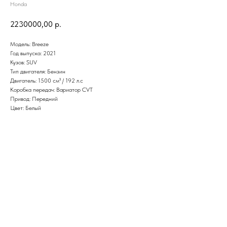
Honda
2230000,00
р.
Модель: Breeze
Год выпуска: 2021
Кузов: SUV
Тип двигателя: Бензин
Двигатель: 1500 см³ / 192 л.с
Коробка передач: Вариатор CVT
Привод: Передний
Цвет: Белый